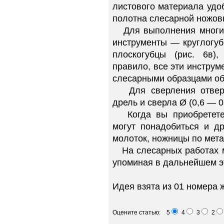
листового материала удо
полотна слесарной ножовки
Для выполнения многих
инструменты — круглогубцы
плоскогубцы (рис. 6в)
правило, все эти инстру
слесарными образцами о
Для сверления отверст
дрель и сверла Ø (0,6 — 0
Когда вы приобретете 
могут понадобиться и д
молоток, ножницы по мета
На слесарных работах м
упоминая в дальнейшем э
Идея взята из 01 номера 
Оцените статью: 5
4
3
2