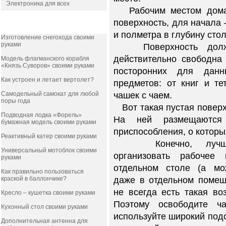
Электроника для всех
Рабочим местом домаш
поверхность, для начала
ПОПУЛЯРНОЕ
и полметра в глубину стол
Изготовление снегохода своими
руками
Поверхность долж
действительно свободна 
Модель флагманского корабля
«Князь Суворов» своими руками
посторонних для данн
Как устроен и летает вертолет?
предметов: от книг и те
Самодельный самокат для любой
чашек с чаем.
поры года
Вот такая пустая поверх
Подводная лодка «Форель»
На ней размещаются
бумажная модель своими руками
приспособления, о которы
Реактивный катер своими руками
Конечно, лучше
Универсальный мотоблок своими
организовать рабочее
руками
отдельном столе (а мо
Как правильно пользоваться
краской в баллончике?
даже в отдельном помеще
не всегда есть такая во
Кресло – кушетка своими руками
Поэтому освободите ч
Кухонный стол своими руками
используйте широкий под
Дополнительная антенна для