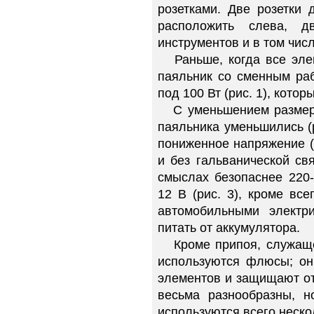
розетками. Две розетки 
расположить слева, 
инструментов и в том числ
Раньше, когда все эле
паяльник со сменным р
под 100 Вт (рис. 1), кото
С уменьшением размера
паяльника уменьшились (р
пониженное напряжение (
и без гальванической св
смыслах безопаснее 220-
12 В (рис. 3), кроме вс
автомобильными электр
питать от аккумулятора.
Кроме припоя, служащег
используются флюсы; он
элементов и защищают от
весьма разнообразны, н
используются всего неско