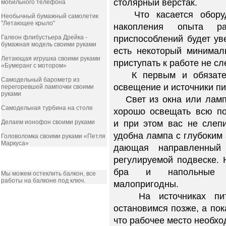
столярный верстак.
мобильного телефона
Что касается оборудо
Необычный бумажный самолетик
"Летающее крыло"
накопления опыта ра
Галеон флибустьера Дрейка -
приспособлений будет ув
бумажная модель своими руками
есть некоторый минимал
Летающая игрушка своими руками
приступать к работе не сл
«Бумеранг с мотором»
К первым и обязатель
Самодельный барометр из
освещение и источники пи
перегоревшей лампочки своими
руками
Свет из окна или лам
Самодельная турбина на столе
хорошо освещать всю по
Делаем ионофон своими руками
и при этом вас не слепи
удобна лампа с глубоким
Головоломка своими руками «Петля
Маркуса»
дающая направленный 
регулируемой подвеске. 
РЕКЛАМА
бра и напольные 
Мы можем остеклить балкон, все
работы на балконе под ключ.
малопригодны.
На источниках пит
остановимся позже, а пок
что рабочее место необх