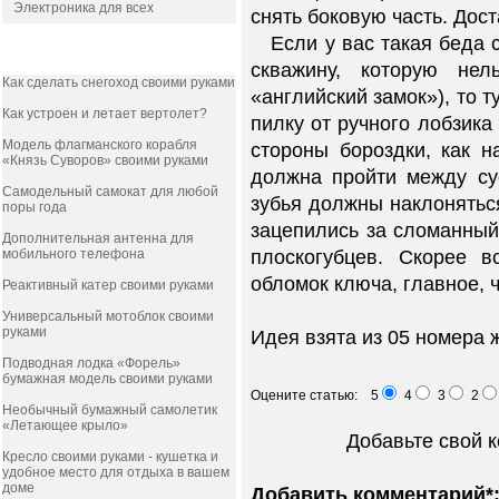
Электроника для всех
снять боковую часть. Дос
Если у вас такая беда 
ПОПУЛЯРНОЕ
скважину, которую нел
Как сделать снегоход своими руками
«английский замок»), то т
Как устроен и летает вертолет?
пилку от ручного лобзика
Модель флагманского корабля
стороны бороздки, как н
«Князь Суворов» своими руками
должна пройти между су
Самодельный самокат для любой
зубья должны наклоняться
поры года
зацепились за сломанный
Дополнительная антенна для
мобильного телефона
плоскогубцев. Скорее в
обломок ключа, главное, 
Реактивный катер своими руками
Универсальный мотоблок своими
руками
Идея взята из 05 номера 
Подводная лодка «Форель»
бумажная модель своими руками
Оцените статью: 5
4
3
2
Необычный бумажный самолетик
«Летающее крыло»
Добавьте свой 
Кресло своими руками - кушетка и
удобное место для отдыха в вашем
доме
Добавить комментарий*