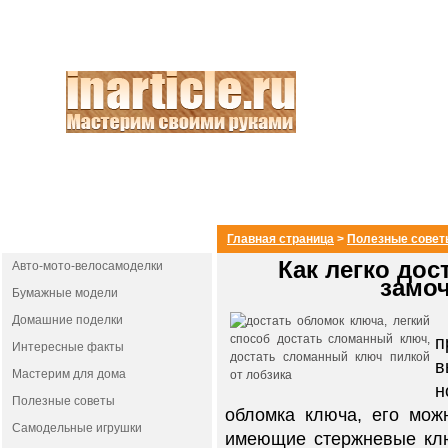
РАЗДЕЛЫ
Главная страница
>
Полезные совет
Как легко до
Авто-мото-велосамоделки
замо
Бумажные модели
Б
Домашние поделки
п
Интересные факты
в
Мастерим для дома
н
Полезные советы
обломка ключа, его мож
Самодельные игрушки
имеющие стержневые клю