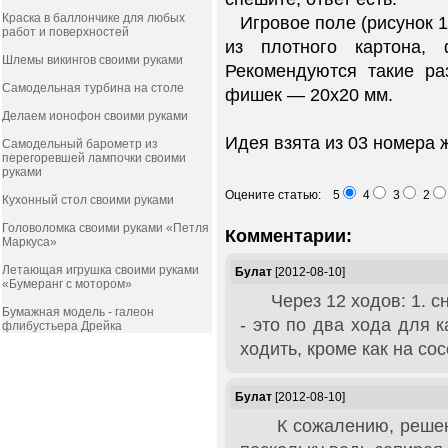
Краска в баллончике для любых
Игровое поле (рисунок 1)
работ и поверхностей
из плотного картона, 
Шлемы викингов своими руками
Рекомендуются такие ра
Самодельная турбина на столе
фишек — 20х20 мм.
Делаем ионофон своими руками
Идея взята из 03 номера 
Самодельный барометр из
перегоревшей лампочки своими
руками
Оцените статью: 5
4
3
2
Кухонный стол своими руками
Головоломка своими руками «Петля
Комментарии:
Маркуса»
Летающая игрушка своими руками
Булат
[2012-08-10]
«Бумеранг с мотором»
Через 12 ходов: 1. сн
Бумажная модель - галеон
- это по два хода для 
флибустьера Дрейка
ходить, кроме как на со
Булат
[2012-08-10]
К сожалению, решение