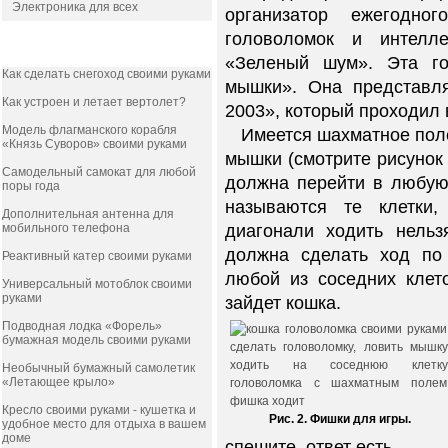
Электроника для всех
организатор ежегодн
головоломок и интелл
ПОПУЛЯРНОЕ
«Зеленый шум». Эта го
Как сделать снегоход своими руками
мышки». Она представл
Как устроен и летает вертолет?
2003», который проходил 
Модель флагманского корабля
Имеется шахматное поле 
«Князь Суворов» своими руками
мышки (смотрите рисунок 
Самодельный самокат для любой
должна перейти в любую
поры года
называются те клетки
Дополнительная антенна для
мобильного телефона
диагонали ходить нель
должна сделать ход по
Реактивный катер своими руками
любой из соседних клет
Универсальный мотоблок своими
руками
зайдет кошка.
Подводная лодка «Форель»
бумажная модель своими руками
Необычный бумажный самолетик
«Летающее крыло»
Кресло своими руками - кушетка и
Рис. 2. Фишки для игры.
удобное место для отдыха в вашем
доме
спешите, ответ есть.